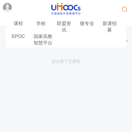
课程
学校
联盟资
微专业
新课招
讯
募
SPOC
国家高教
最新
最热
推荐
筛选
智慧平台
该分类下无课程