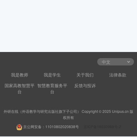
我是教师
我是学生
关于我们
法律条款
国家高教智慧平
智慧教育服务平
反馈与投诉
台
台
外研在线（外语教学与研究出版社旗下子公司） Copyright © 2025 Unipus.cn 版
权所有
京公网安备：11010802020838号
京ICP备18030989号-2