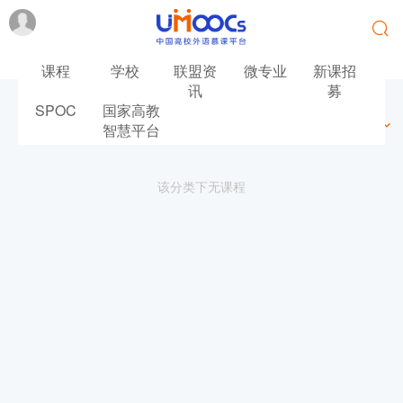
课程
学校
联盟资
微专业
新课招
讯
募
SPOC
国家高教
最新
最热
推荐
筛选
智慧平台
该分类下无课程