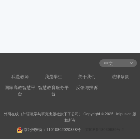
我是教师
我是学生
关于我们
法律条款
国家高教智慧平
智慧教育服务平
反馈与投诉
台
台
外研在线（外语教学与研究出版社旗下子公司） Copyright © 2025 Unipus.cn 版
权所有
京公网安备：11010802020838号
京ICP备18030989号-2