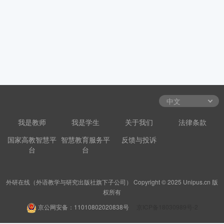
我是教师
我是学生
关于我们
法律条款
国家高教智慧平
智慧教育服务平
反馈与投诉
台
台
外研在线（外语教学与研究出版社旗下子公司） Copyright © 2025 Unipus.cn 版
权所有
京公网安备：11010802020838号
京ICP备18030989号-2