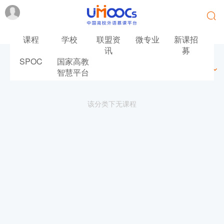
课程
学校
联盟资
微专业
新课招
讯
募
SPOC
国家高教
最新
最热
推荐
筛选
智慧平台
该分类下无课程