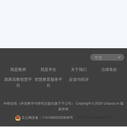
我是教师
我是学生
关于我们
法律条款
国家高教智慧平
智慧教育服务平
反馈与投诉
台
台
外研在线（外语教学与研究出版社旗下子公司） Copyright © 2025 Unipus.cn 版
权所有
京公网安备：11010802020838号
京ICP备18030989号-2