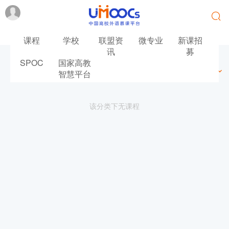
课程
学校
联盟资
微专业
新课招
讯
募
SPOC
国家高教
最新
最热
推荐
筛选
智慧平台
该分类下无课程