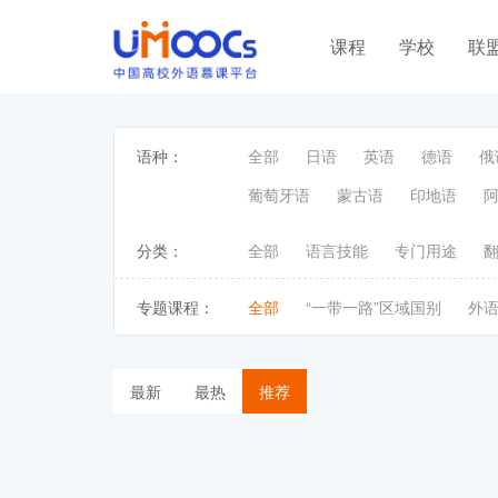
课程
学校
联
语种：
全部
日语
英语
德语
俄
葡萄牙语
蒙古语
印地语
分类：
全部
语言技能
专门用途
专题课程：
全部
“一带一路”区域国别
外
最新
最热
推荐