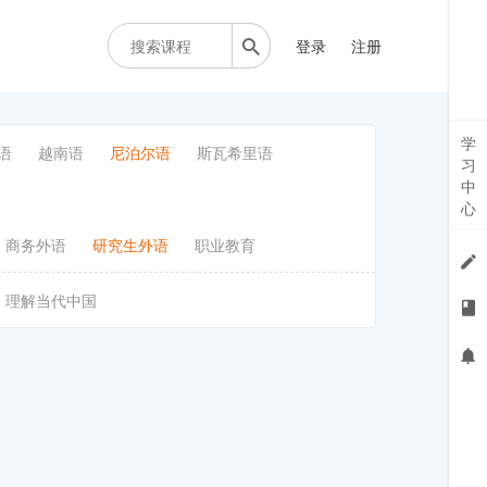
登录
注册
学
语
越南语
尼泊尔语
斯瓦希里语
习
中
心
商务外语
研究生外语
职业教育
理解当代中国