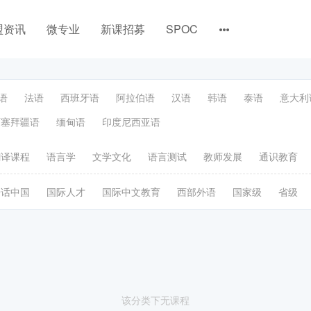
盟资讯
微专业
新课招募
SPOC
语
法语
西班牙语
阿拉伯语
汉语
韩语
泰语
意大利
阿塞拜疆语
缅甸语
印度尼西亚语
翻译课程
语言学
文学文化
语言测试
教师发展
通识教育
语话中国
国际人才
国际中文教育
西部外语
国家级
省级
该分类下无课程