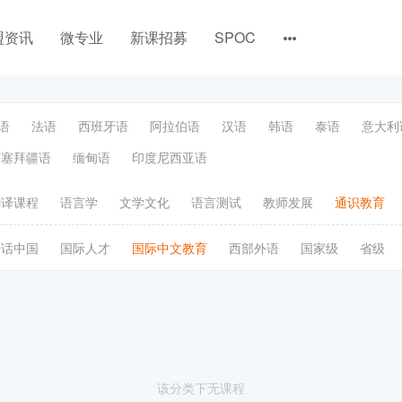
盟资讯
微专业
新课招募
SPOC
语
法语
西班牙语
阿拉伯语
汉语
韩语
泰语
意大利
阿塞拜疆语
缅甸语
印度尼西亚语
翻译课程
语言学
文学文化
语言测试
教师发展
通识教育
语话中国
国际人才
国际中文教育
西部外语
国家级
省级
该分类下无课程