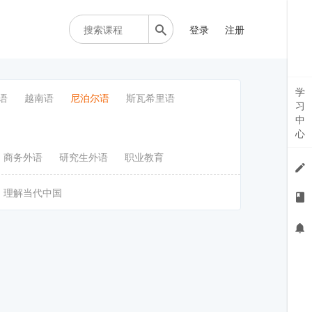
登录
注册
学
语
越南语
尼泊尔语
斯瓦希里语
习
中
心
商务外语
研究生外语
职业教育
理解当代中国