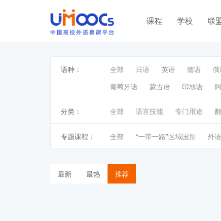
课程
学校
联
语种：
全部
日语
英语
德语
俄
葡萄牙语
蒙古语
印地语
分类：
全部
语言技能
专门用途
专题课程：
全部
“一带一路”区域国别
外
最新
最热
推荐