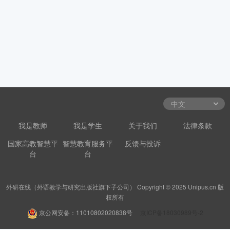
我是教师
我是学生
关于我们
法律条款
国家高教智慧平
智慧教育服务平
反馈与投诉
台
台
外研在线（外语教学与研究出版社旗下子公司） Copyright © 2025 Unipus.cn 版
权所有
京公网安备：11010802020838号
京ICP备18030989号-2