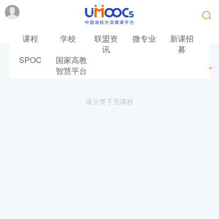
课程
学校
联盟资
微专业
新课招
讯
募
SPOC
国家高教
最新
最热
推荐
筛选
智慧平台
该分类下无课程