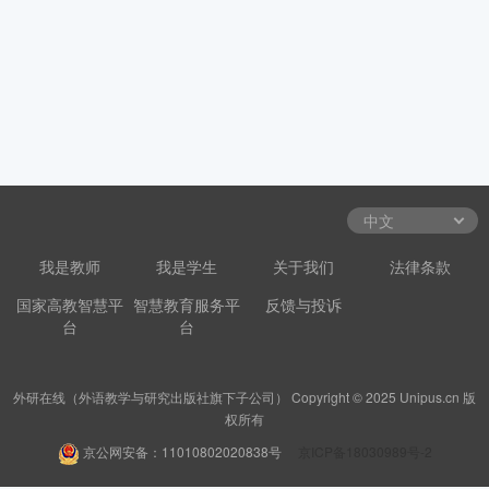
我是教师
我是学生
关于我们
法律条款
国家高教智慧平
智慧教育服务平
反馈与投诉
台
台
外研在线（外语教学与研究出版社旗下子公司） Copyright © 2025 Unipus.cn 版
权所有
京公网安备：11010802020838号
京ICP备18030989号-2