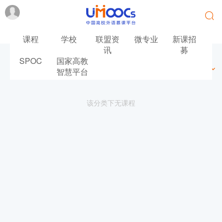
课程
学校
联盟资
微专业
新课招
讯
募
SPOC
国家高教
最新
最热
推荐
筛选
智慧平台
该分类下无课程