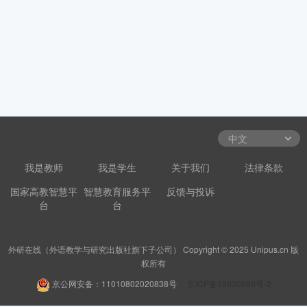
我是教师
我是学生
关于我们
法律条款
国家高教智慧平
智慧教育服务平
反馈与投诉
台
台
外研在线（外语教学与研究出版社旗下子公司） Copyright © 2025 Unipus.cn 版
权所有
京公网安备：11010802020838号
京ICP备18030989号-2