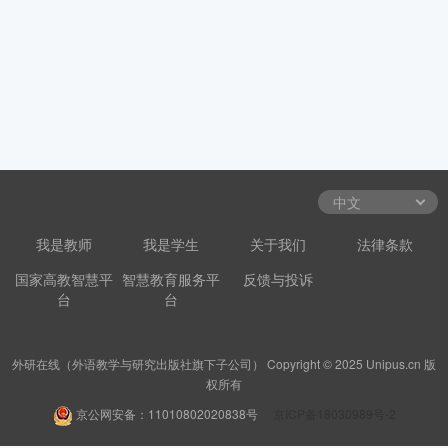
我是教师
我是学生
关于我们
法律条款
国家高教智慧平
智慧教育服务平
反馈与投诉
台
台
外研在线（外语教学与研究出版社旗下子公司） Copyright © 2025 Unipus.cn 版
权所有
京公网安备：11010802020838号
京ICP备18030989号-2