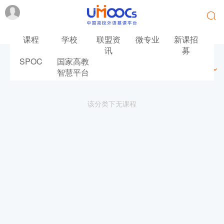
课程
学校
联盟资
微专业
新课招
讯
募
SPOC
国家高教
最新
最热
推荐
筛选
智慧平台
该分类下无课程