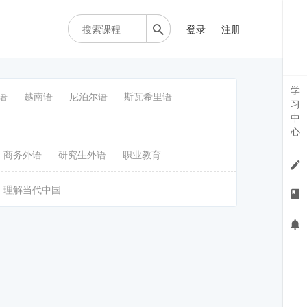
登录
注册
学
语
越南语
尼泊尔语
斯瓦希里语
习
中
心
商务外语
研究生外语
职业教育
理解当代中国