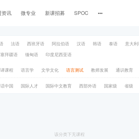
盟资讯
微专业
新课招募
SPOC
语
法语
西班牙语
阿拉伯语
汉语
韩语
泰语
意大利
阿塞拜疆语
缅甸语
印度尼西亚语
翻译课程
语言学
文学文化
语言测试
教师发展
通识教育
语话中国
国际人才
国际中文教育
西部外语
国家级
省级
该分类下无课程