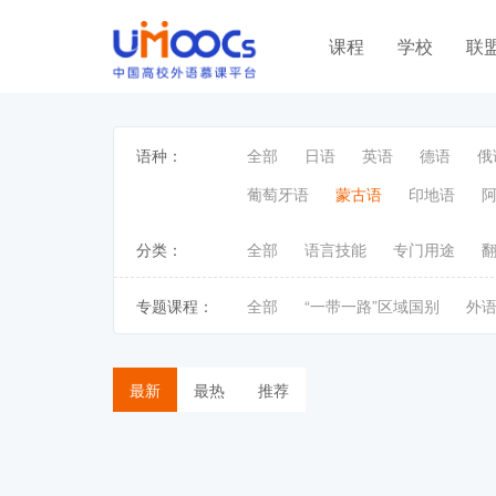
课程
学校
联
语种：
全部
日语
英语
德语
俄
葡萄牙语
蒙古语
印地语
分类：
全部
语言技能
专门用途
专题课程：
全部
“一带一路”区域国别
外
最新
最热
推荐