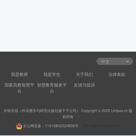
我是教师
我是学生
关于我们
法律条款
国家高教智慧平
智慧教育服务平
反馈与投诉
台
台
外研在线（外语教学与研究出版社旗下子公司） Copyright © 2025 Unipus.cn 版
权所有
京公网安备：11010802020838号
京ICP备18030989号-2