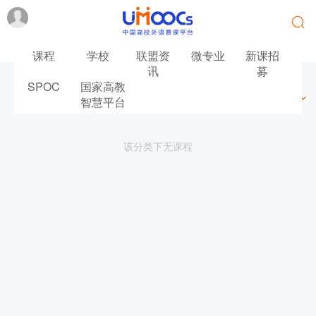
课程
学校
联盟资
微专业
新课招
讯
募
SPOC
国家高教
最新
最热
推荐
筛选
智慧平台
该分类下无课程