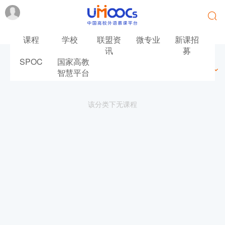
课程
学校
联盟资
微专业
新课招
讯
募
SPOC
国家高教
最新
最热
推荐
筛选
智慧平台
该分类下无课程