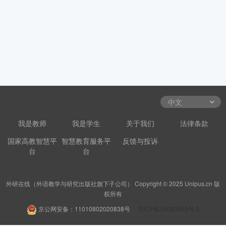
我是教师
我是学生
关于我们
法律条款
国家高教智慧平
智慧教育服务平
反馈与投诉
台
台
外研在线（外语教学与研究出版社旗下子公司） Copyright © 2025 Unipus.cn 版
权所有
京公网安备：11010802020838号
京ICP备18030989号-2