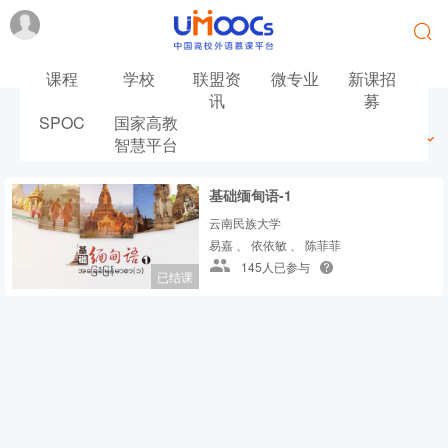
课程
学校
联盟资
微专业
新课招
讯
募
SPOC
国家高教
最新
最热
推荐
筛选
智慧平台
基础缅甸语-1
云南民族大学
易嘉 、 依依敏 、 陈菲菲
145人已参与
已结课