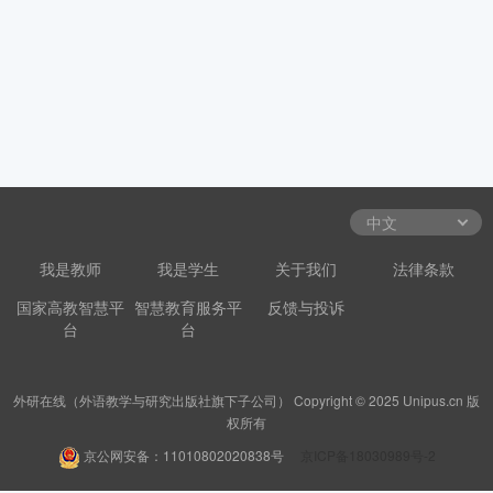
我是教师
我是学生
关于我们
法律条款
国家高教智慧平
智慧教育服务平
反馈与投诉
台
台
外研在线（外语教学与研究出版社旗下子公司） Copyright © 2025 Unipus.cn 版
权所有
京公网安备：11010802020838号
京ICP备18030989号-2