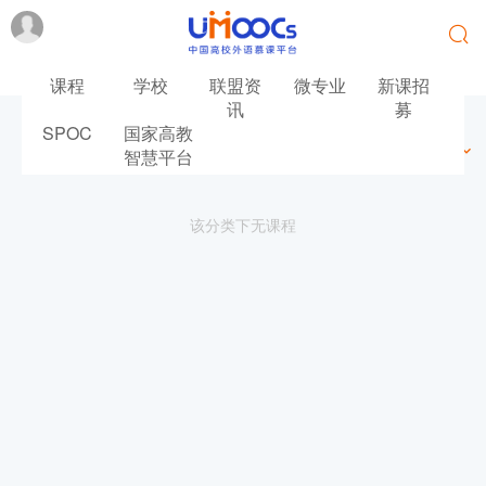
课程
学校
联盟资
微专业
新课招
讯
募
SPOC
国家高教
最新
最热
推荐
筛选
智慧平台
该分类下无课程