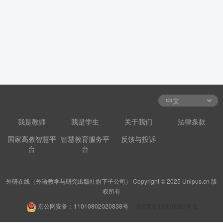
我是教师
我是学生
关于我们
法律条款
国家高教智慧平
智慧教育服务平
反馈与投诉
台
台
外研在线（外语教学与研究出版社旗下子公司） Copyright © 2025 Unipus.cn 版
权所有
京公网安备：11010802020838号
京ICP备18030989号-2