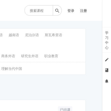
登录
注册
学
语
越南语
尼泊尔语
斯瓦希里语
习
中
心
商务外语
研究生外语
职业教育
理解当代中国
已结课