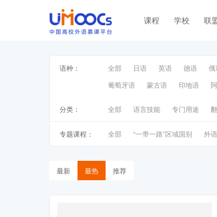
课程
学校
联
语种：
全部
日语
英语
德语
俄
葡萄牙语
蒙古语
印地语
分类：
全部
语言技能
专门用途
专题课程：
全部
“一带一路”区域国别
外
最新
最热
推荐