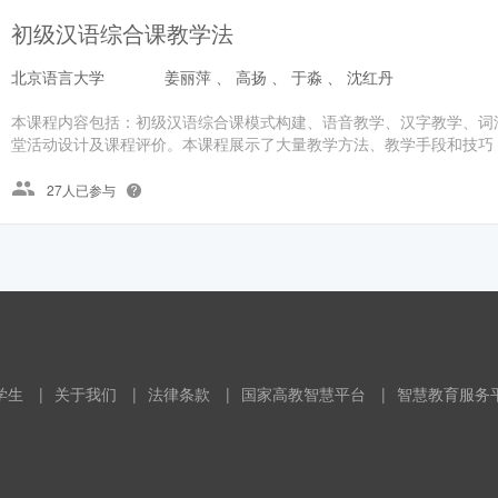
初级汉语综合课教学法
北京语言大学
姜丽萍 、 高扬 、 于淼 、 沈红丹
本课程内容包括：初级汉语综合课模式构建、语音教学、汉字教学、词
堂活动设计及课程评价。本课程展示了大量教学方法、教学手段和技巧，
27人已参与
学生
|
关于我们
|
法律条款
|
国家高教智慧平台
|
智慧教育服务