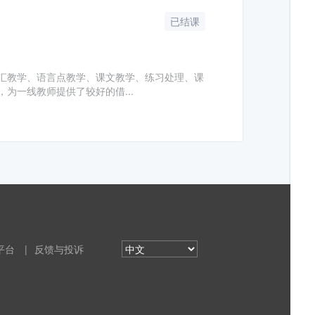
已结课
汇教学、语言点教学、课文教学、练习处理、课
为一线教师提供了较好的借...
平台
|
反馈与投诉