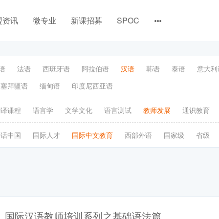
盟资讯
微专业
新课招募
SPOC
语
法语
西班牙语
阿拉伯语
汉语
韩语
泰语
意大利
阿塞拜疆语
缅甸语
印度尼西亚语
翻译课程
语言学
文学文化
语言测试
教师发展
通识教育
语话中国
国际人才
国际中文教育
西部外语
国家级
省级
国际汉语教师培训系列之基础语法篇