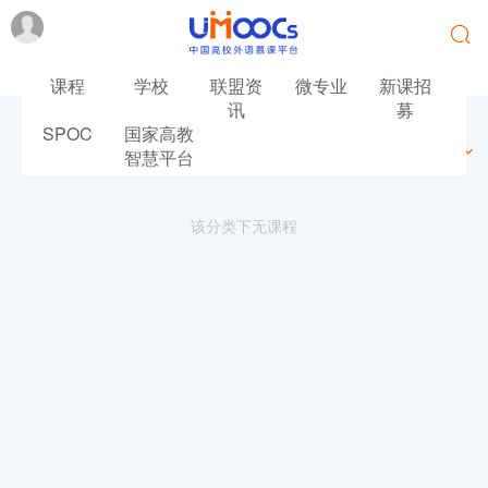
课程
学校
联盟资
微专业
新课招
讯
募
SPOC
国家高教
最新
最热
推荐
筛选
智慧平台
该分类下无课程