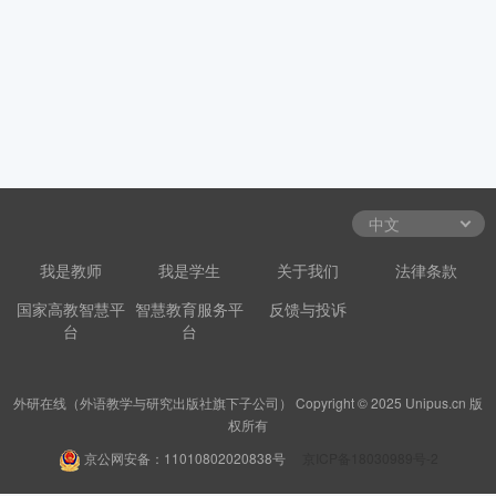
我是教师
我是学生
关于我们
法律条款
国家高教智慧平
智慧教育服务平
反馈与投诉
台
台
外研在线（外语教学与研究出版社旗下子公司） Copyright © 2025 Unipus.cn 版
权所有
京公网安备：11010802020838号
京ICP备18030989号-2