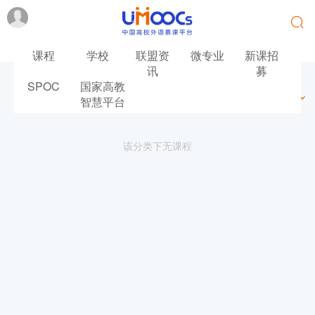
课程
学校
联盟资
微专业
新课招
讯
募
SPOC
国家高教
最新
最热
推荐
筛选
智慧平台
该分类下无课程