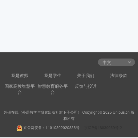
我是教师
我是学生
关于我们
法律条款
国家高教智慧平
智慧教育服务平
反馈与投诉
台
台
外研在线（外语教学与研究出版社旗下子公司） Copyright © 2025 Unipus.cn 版
权所有
京公网安备：11010802020838号
京ICP备18030989号-2