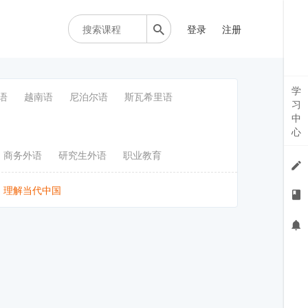
登录
注册
学
语
越南语
尼泊尔语
斯瓦希里语
习
中
心
商务外语
研究生外语
职业教育
理解当代中国