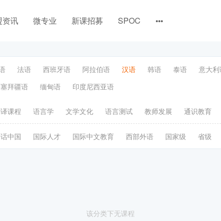
盟资讯
微专业
新课招募
SPOC
语
法语
西班牙语
阿拉伯语
汉语
韩语
泰语
意大利
阿塞拜疆语
缅甸语
印度尼西亚语
翻译课程
语言学
文学文化
语言测试
教师发展
通识教育
语话中国
国际人才
国际中文教育
西部外语
国家级
省级
该分类下无课程