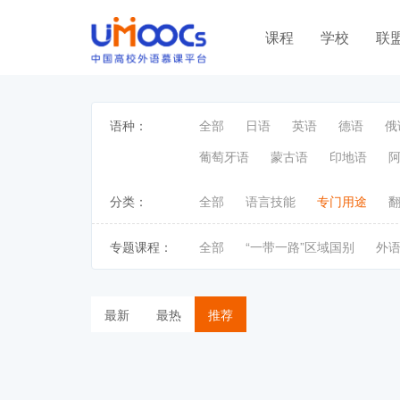
课程
学校
联
语种：
全部
日语
英语
德语
俄
葡萄牙语
蒙古语
印地语
分类：
全部
语言技能
专门用途
专题课程：
全部
“一带一路”区域国别
外
最新
最热
推荐