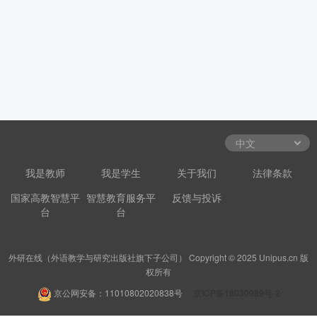
我是教师
我是学生
关于我们
法律条款
国家高教智慧平
智慧教育服务平
反馈与投诉
台
台
外研在线（外语教学与研究出版社旗下子公司） Copyright © 2025 Unipus.cn 版
权所有
京公网安备：11010802020838号
京ICP备18030989号-2