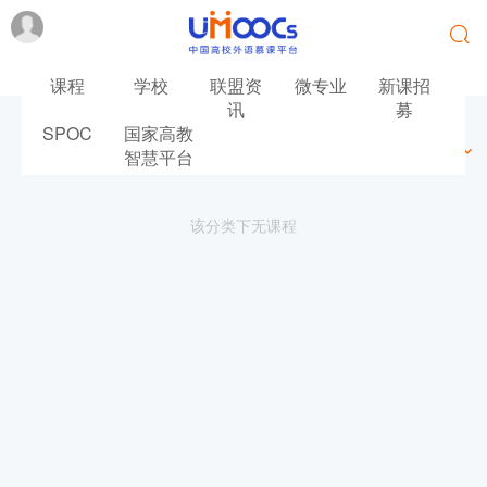
课程
学校
联盟资
微专业
新课招
讯
募
SPOC
国家高教
最新
最热
推荐
筛选
智慧平台
该分类下无课程