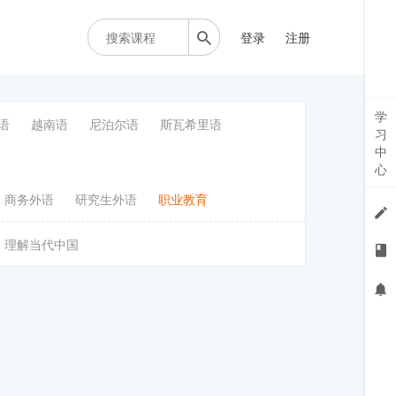
登录
注册
学
语
越南语
尼泊尔语
斯瓦希里语
习
中
心
商务外语
研究生外语
职业教育
理解当代中国