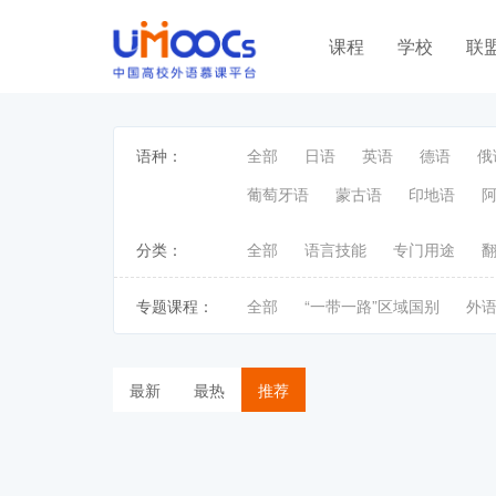
课程
学校
联
语种：
全部
日语
英语
德语
俄
葡萄牙语
蒙古语
印地语
分类：
全部
语言技能
专门用途
专题课程：
全部
“一带一路”区域国别
外
最新
最热
推荐