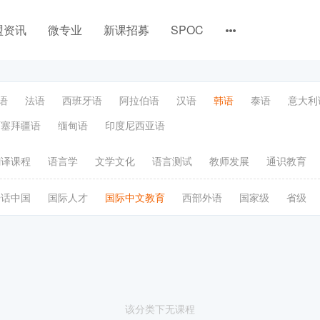
盟资讯
微专业
新课招募
SPOC
语
法语
西班牙语
阿拉伯语
汉语
韩语
泰语
意大利
阿塞拜疆语
缅甸语
印度尼西亚语
翻译课程
语言学
文学文化
语言测试
教师发展
通识教育
语话中国
国际人才
国际中文教育
西部外语
国家级
省级
该分类下无课程