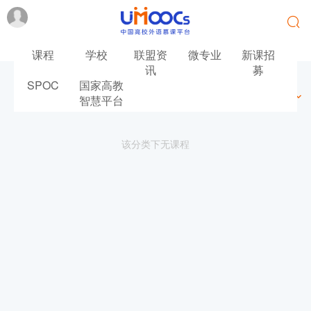
课程
学校
联盟资
微专业
新课招
讯
募
SPOC
国家高教
最新
最热
推荐
筛选
智慧平台
该分类下无课程