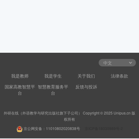
我是教师
我是学生
关于我们
法律条款
国家高教智慧平
智慧教育服务平
反馈与投诉
台
台
外研在线（外语教学与研究出版社旗下子公司） Copyright © 2025 Unipus.cn 版
权所有
京公网安备：11010802020838号
京ICP备18030989号-2