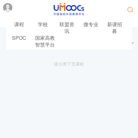
课程
学校
联盟资
微专业
新课招
讯
募
SPOC
国家高教
最新
最热
推荐
筛选
智慧平台
该分类下无课程