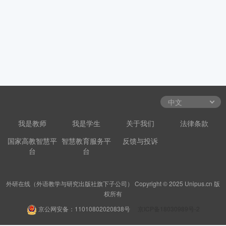
我是教师
我是学生
关于我们
法律条款
国家高教智慧平
智慧教育服务平
反馈与投诉
台
台
外研在线（外语教学与研究出版社旗下子公司） Copyright © 2025 Unipus.cn 版
权所有
京公网安备：11010802020838号
京ICP备18030989号-2