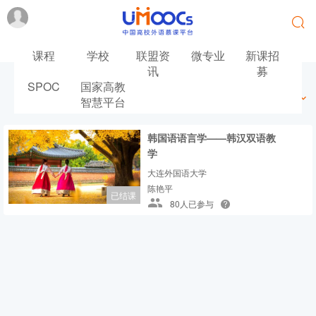
课程
学校
联盟资
微专业
新课招
讯
募
SPOC
国家高教
最新
最热
推荐
筛选
智慧平台
韩国语语言学——韩汉双语教
学
大连外国语大学
陈艳平
已结课
80人已参与