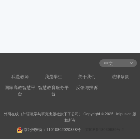
我是教师
我是学生
关于我们
法律条款
国家高教智慧平
智慧教育服务平
反馈与投诉
台
台
外研在线（外语教学与研究出版社旗下子公司） Copyright © 2025 Unipus.cn 版
权所有
京公网安备：11010802020838号
京ICP备18030989号-2