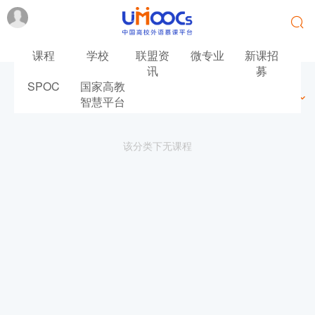
课程
学校
联盟资
微专业
新课招
讯
募
SPOC
国家高教
最新
最热
推荐
筛选
智慧平台
该分类下无课程