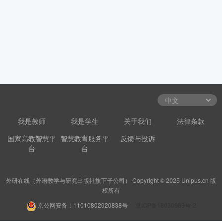
我是教师
我是学生
关于我们
法律条款
国家高教智慧平
智慧教育服务平
反馈与投诉
台
台
外研在线（外语教学与研究出版社旗下子公司） Copyright © 2025 Unipus.cn 版
权所有
京公网安备：11010802020838号
京ICP备18030989号-2