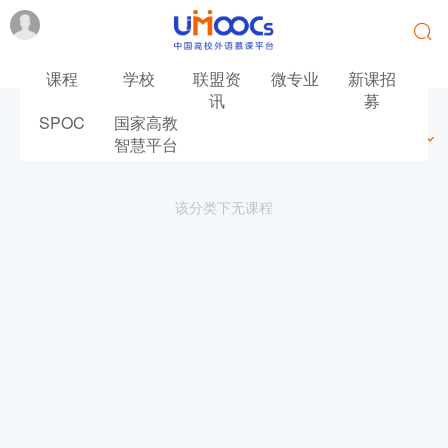
课程
学校
联盟资
微专业
新课招
讯
募
SPOC
国家高教
最新
最热
推荐
筛选
智慧平台
该分类下无课程