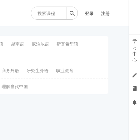
登录
注册
学
语
越南语
尼泊尔语
斯瓦希里语
习
中
心
商务外语
研究生外语
职业教育
理解当代中国