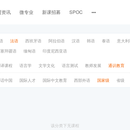
盟资讯
微专业
新课招募
SPOC
语
法语
西班牙语
阿拉伯语
汉语
韩语
泰语
意大利
阿塞拜疆语
缅甸语
印度尼西亚语
翻译课程
语言学
文学文化
语言测试
教师发展
通识教育
语话中国
国际人才
国际中文教育
西部外语
国家级
省级
该分类下无课程