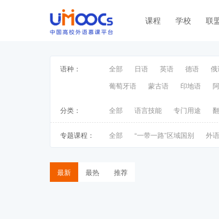
课程
学校
联
语种：
全部
日语
英语
德语
俄
葡萄牙语
蒙古语
印地语
分类：
全部
语言技能
专门用途
专题课程：
全部
“一带一路”区域国别
外
最新
最热
推荐