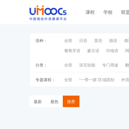
课程
学校
联
语种：
全部
日语
英语
德语
俄
葡萄牙语
蒙古语
印地语
分类：
全部
语言技能
专门用途
专题课程：
全部
“一带一路”区域国别
外
最新
最热
推荐