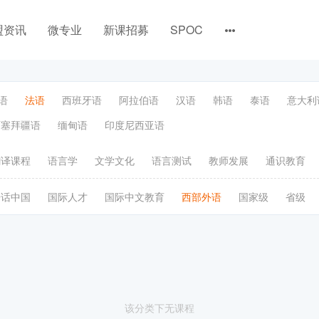
盟资讯
微专业
新课招募
SPOC
语
法语
西班牙语
阿拉伯语
汉语
韩语
泰语
意大利
阿塞拜疆语
缅甸语
印度尼西亚语
翻译课程
语言学
文学文化
语言测试
教师发展
通识教育
语话中国
国际人才
国际中文教育
西部外语
国家级
省级
该分类下无课程