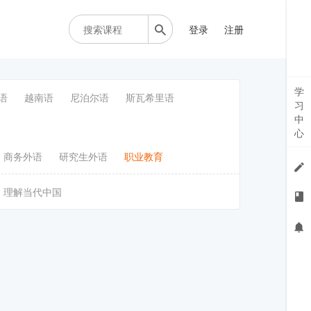
登录
注册
学
语
越南语
尼泊尔语
斯瓦希里语
习
中
心
商务外语
研究生外语
职业教育
理解当代中国