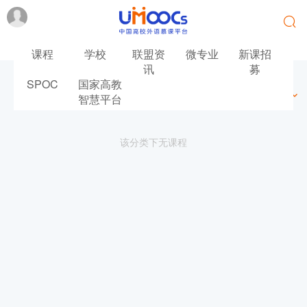
课程
学校
联盟资
微专业
新课招
讯
募
SPOC
国家高教
最新
最热
推荐
筛选
智慧平台
该分类下无课程