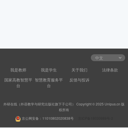
我是教师
我是学生
关于我们
法律条款
国家高教智慧平
智慧教育服务平
反馈与投诉
台
台
外研在线（外语教学与研究出版社旗下子公司） Copyright © 2025 Unipus.cn 版
权所有
京公网安备：11010802020838号
京ICP备18030989号-2