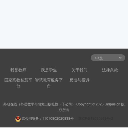
我是教师
我是学生
关于我们
法律条款
国家高教智慧平
智慧教育服务平
反馈与投诉
台
台
外研在线（外语教学与研究出版社旗下子公司） Copyright © 2025 Unipus.cn 版
权所有
京公网安备：11010802020838号
京ICP备18030989号-2