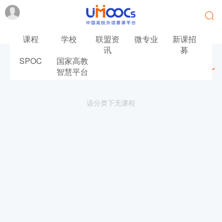
课程
学校
联盟资
微专业
新课招
讯
募
SPOC
国家高教
最新
最热
推荐
筛选
智慧平台
该分类下无课程