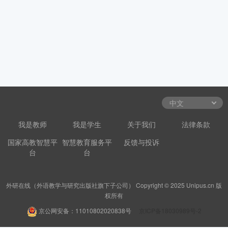
我是教师
我是学生
关于我们
法律条款
国家高教智慧平
智慧教育服务平
反馈与投诉
台
台
外研在线（外语教学与研究出版社旗下子公司） Copyright © 2025 Unipus.cn 版
权所有
京公网安备：11010802020838号
京ICP备18030989号-2