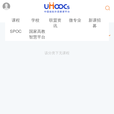
课程
学校
联盟资
微专业
新课招
讯
募
SPOC
国家高教
最新
最热
推荐
筛选
智慧平台
该分类下无课程