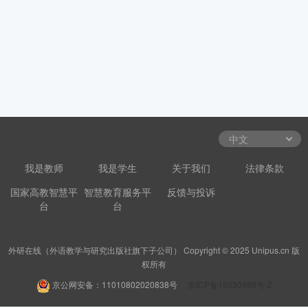
我是教师
我是学生
关于我们
法律条款
国家高教智慧平
智慧教育服务平
反馈与投诉
台
台
外研在线（外语教学与研究出版社旗下子公司） Copyright © 2025 Unipus.cn 版
权所有
京公网安备：11010802020838号
京ICP备18030989号-2