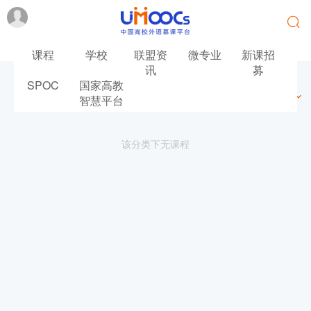
课程
学校
联盟资
微专业
新课招
讯
募
SPOC
国家高教
最新
最热
推荐
筛选
智慧平台
该分类下无课程