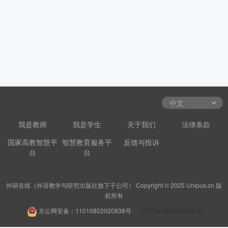
我是教师
我是学生
关于我们
法律条款
国家高教智慧平
智慧教育服务平
反馈与投诉
台
台
外研在线（外语教学与研究出版社旗下子公司） Copyright © 2025 Unipus.cn 版
权所有
京公网安备：11010802020838号
京ICP备18030989号-2