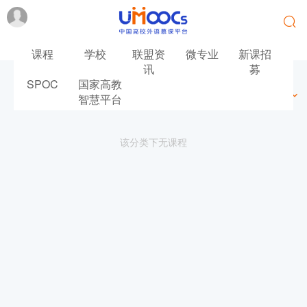
课程
学校
联盟资
微专业
新课招
讯
募
SPOC
国家高教
最新
最热
推荐
筛选
智慧平台
该分类下无课程