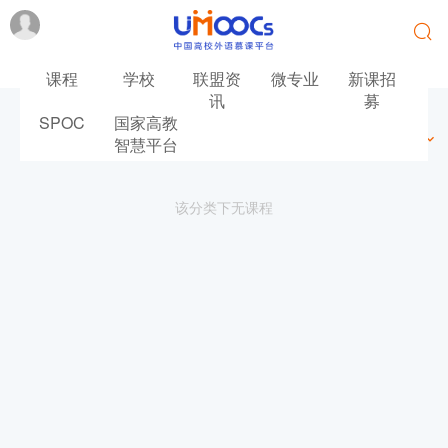
课程
学校
联盟资
微专业
新课招
讯
募
SPOC
国家高教
最新
最热
推荐
筛选
智慧平台
该分类下无课程