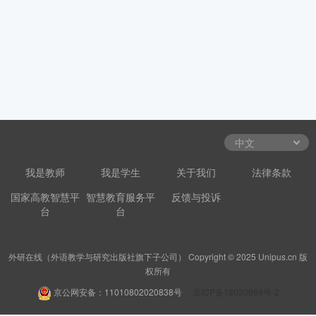
我是教师
我是学生
关于我们
法律条款
国家高教智慧平
智慧教育服务平
反馈与投诉
台
台
外研在线（外语教学与研究出版社旗下子公司） Copyright © 2025 Unipus.cn 版
权所有
京公网安备：11010802020838号
京ICP备18030989号-2