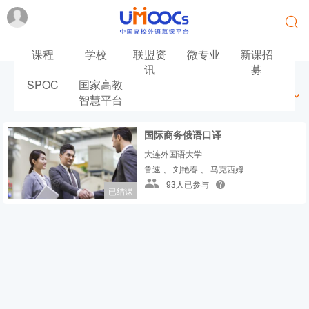
课程
学校
联盟资
微专业
新课招
讯
募
SPOC
国家高教
最新
最热
推荐
筛选
智慧平台
国际商务俄语口译
大连外国语大学
鲁速 、 刘艳春 、 马克西姆
93人已参与
已结课