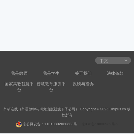
我是教师
我是学生
关于我们
法律条款
国家高教智慧平
智慧教育服务平
反馈与投诉
台
台
外研在线（外语教学与研究出版社旗下子公司） Copyright © 2025 Unipus.cn 版
权所有
京公网安备：11010802020838号
京ICP备18030989号-2