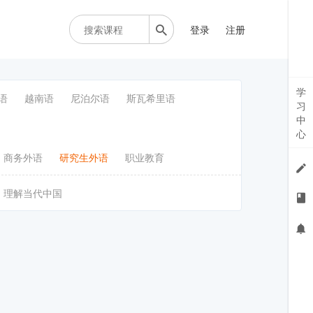
登录
注册
学
语
越南语
尼泊尔语
斯瓦希里语
习
中
心
商务外语
研究生外语
职业教育
理解当代中国