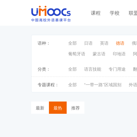
课程
学校
联
语种：
全部
日语
英语
德语
俄
葡萄牙语
蒙古语
印地语
分类：
全部
语言技能
专门用途
专题课程：
全部
“一带一路”区域国别
外
最新
最热
推荐