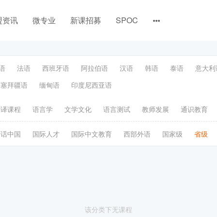
盟资讯
微专业
新课招募
SPOC
语
法语
西班牙语
阿拉伯语
汉语
韩语
泰语
意大利
阿塞拜疆语
缅甸语
印度尼西亚语
翻译课程
语言学
文学文化
语言测试
教师发展
通识教育
语话中国
国际人才
国际中文教育
西部外语
国家级
省级
该分类下无课程