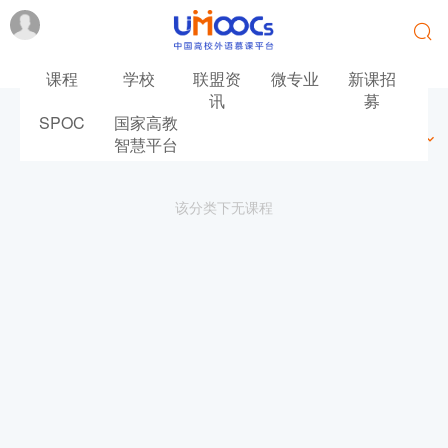
课程
学校
联盟资
微专业
新课招
讯
募
SPOC
国家高教
最新
最热
推荐
筛选
智慧平台
该分类下无课程