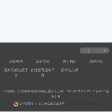
我是教师
我是学生
关于我们
法律条款
国家高教智慧平
智慧教育服务平
反馈与投诉
台
台
外研在线（外语教学与研究出版社旗下子公司） Copyright © 2025 Unipus.cn 版
权所有
京公网安备：11010802020838号
京ICP备18030989号-2