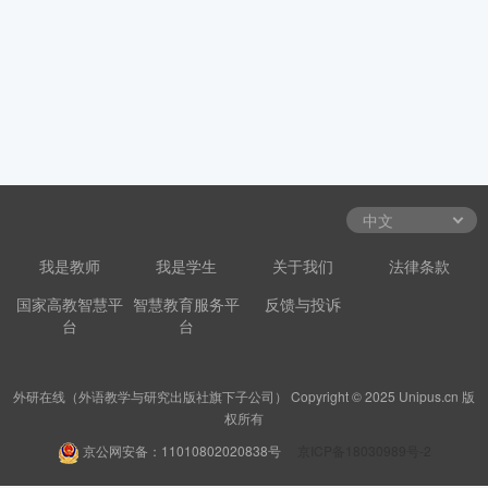
我是教师
我是学生
关于我们
法律条款
国家高教智慧平
智慧教育服务平
反馈与投诉
台
台
外研在线（外语教学与研究出版社旗下子公司） Copyright © 2025 Unipus.cn 版
权所有
京公网安备：11010802020838号
京ICP备18030989号-2