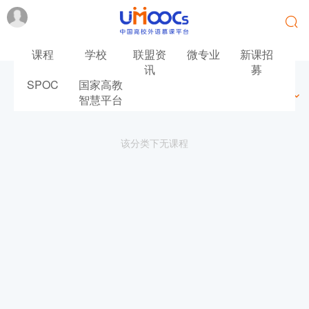
课程
学校
联盟资
微专业
新课招
讯
募
SPOC
国家高教
最新
最热
推荐
筛选
智慧平台
该分类下无课程