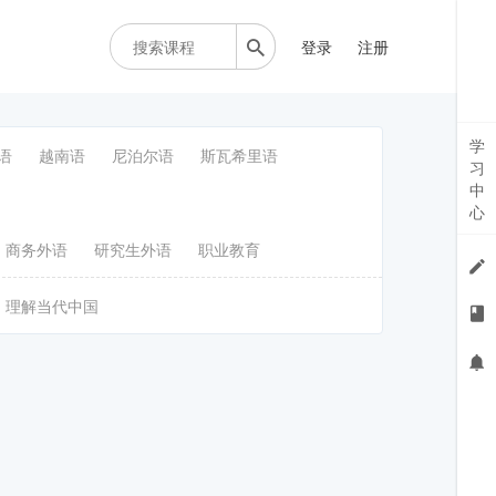
登录
注册
学
语
越南语
尼泊尔语
斯瓦希里语
习
中
心
商务外语
研究生外语
职业教育
理解当代中国