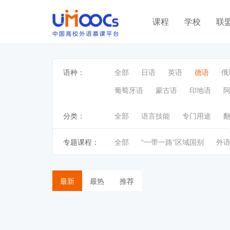
课程
学校
联
语种：
全部
日语
英语
德语
俄
葡萄牙语
蒙古语
印地语
分类：
全部
语言技能
专门用途
专题课程：
全部
“一带一路”区域国别
外
最新
最热
推荐