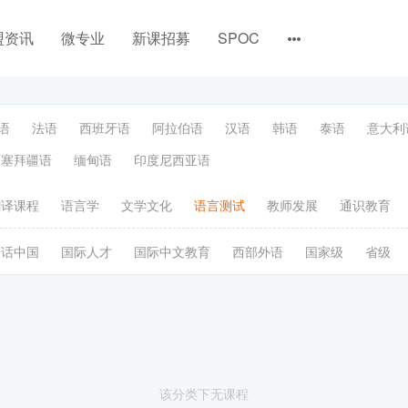
盟资讯
微专业
新课招募
SPOC
语
法语
西班牙语
阿拉伯语
汉语
韩语
泰语
意大利
阿塞拜疆语
缅甸语
印度尼西亚语
翻译课程
语言学
文学文化
语言测试
教师发展
通识教育
语话中国
国际人才
国际中文教育
西部外语
国家级
省级
该分类下无课程