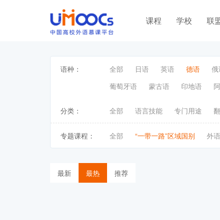
课程
学校
联
语种：
全部
日语
英语
德语
俄
葡萄牙语
蒙古语
印地语
分类：
全部
语言技能
专门用途
专题课程：
全部
“一带一路”区域国别
外
最新
最热
推荐