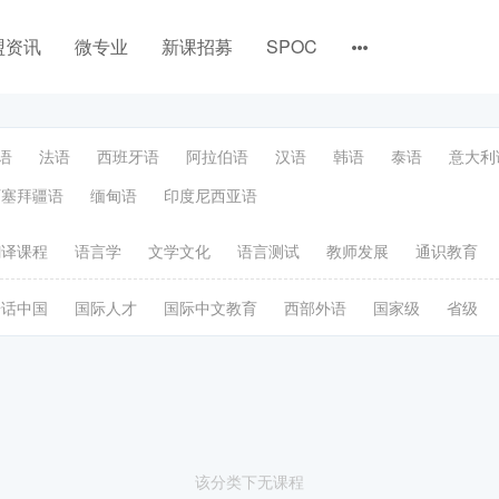
盟资讯
微专业
新课招募
SPOC
语
法语
西班牙语
阿拉伯语
汉语
韩语
泰语
意大利
阿塞拜疆语
缅甸语
印度尼西亚语
翻译课程
语言学
文学文化
语言测试
教师发展
通识教育
语话中国
国际人才
国际中文教育
西部外语
国家级
省级
该分类下无课程