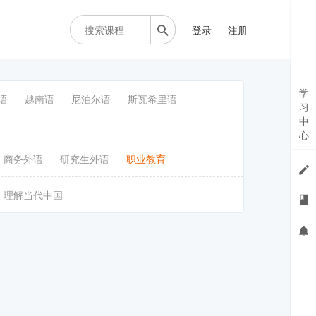
登录
注册
学
语
越南语
尼泊尔语
斯瓦希里语
习
中
心
商务外语
研究生外语
职业教育
理解当代中国