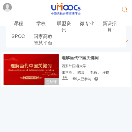
课程
学校
联盟资
微专业
新课招
讯
募
SPOC
国家高教
最新
最热
推荐
筛选
智慧平台
理解当代中国关键词
西安外国语大学
张世胜 、 陈晨 、 李莉 、 许楷
159人已参与
已结课