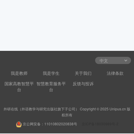
我是教师
我是学生
关于我们
法律条款
国家高教智慧平
智慧教育服务平
反馈与投诉
台
台
外研在线（外语教学与研究出版社旗下子公司） Copyright © 2025 Unipus.cn 版
权所有
京公网安备：11010802020838号
京ICP备18030989号-2