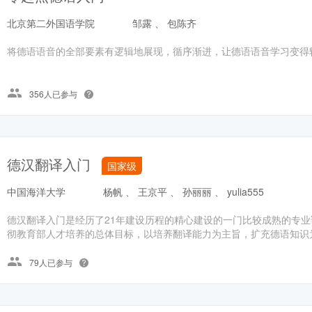
北京第二外国语学院
邹露 、 包陈齐
将德语语音的全部要素有逻辑地展现，循序渐进，让德语语音学习变得
356人已参与
德汉翻译入门
国家级
中国海洋大学
杨帆 、 王京平 、 孙丽丽 、 yulia555
德汉翻译入门是经历了21年建设历程的精心建设的一门比较成熟的专
彻教育部人才培养的总体目标，以培养翻译能力为主旨，扩充德语知识为
79人已参与