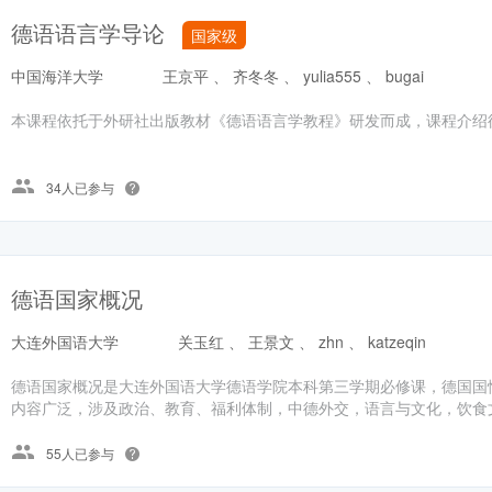
德语语言学导论
国家级
中国海洋大学
王京平 、 齐冬冬 、 yulia555 、 bugai
本课程依托于外研社出版教材《德语语言学教程》研发而成，课程介绍
34人已参与
德语国家概况
大连外国语大学
关玉红 、 王景文 、 zhn 、 katzeqin
德语国家概况是大连外国语大学德语学院本科第三学期必修课，德国国情
内容广泛，涉及政治、教育、福利体制，中德外交，语言与文化，饮食文
55人已参与