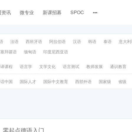
盟资讯
微专业
新课招募
SPOC
语
法语
西班牙语
阿拉伯语
汉语
韩语
泰语
意大利
阿塞拜疆语
缅甸语
印度尼西亚语
翻译课程
语言学
文学文化
语言测试
教师发展
通识教育
语话中国
国际人才
国际中文教育
西部外语
国家级
省级
零起点德语入门