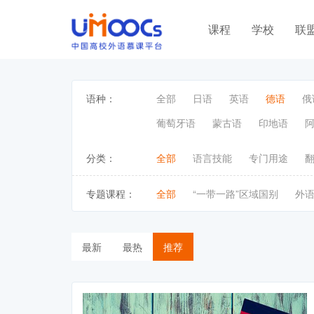
课程
学校
联
语种：
全部
日语
英语
德语
俄
葡萄牙语
蒙古语
印地语
分类：
全部
语言技能
专门用途
专题课程：
全部
“一带一路”区域国别
外
最新
最热
推荐