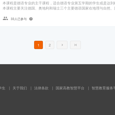
本课程是德语专业的主干课程，适合德语专业第五学期的学生或是达到
本课程主要关注德国、奥地利和瑞士三个主要德语国家在地理与自然、历
33人已参与
1
2
学生
|
关于我们
|
法律条款
|
国家高教智慧平台
|
智慧教育服务