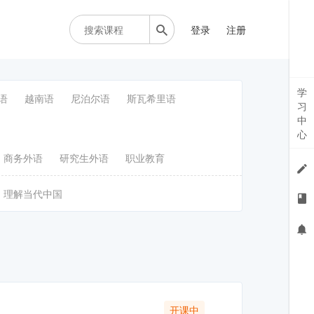
登录
注册
学
语
越南语
尼泊尔语
斯瓦希里语
习
中
心
商务外语
研究生外语
职业教育
理解当代中国
开课中