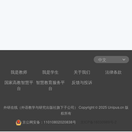
我是教师
我是学生
关于我们
法律条款
国家高教智慧平
智慧教育服务平
反馈与投诉
台
台
外研在线（外语教学与研究出版社旗下子公司） Copyright © 2025 Unipus.cn 版
权所有
京公网安备：11010802020838号
京ICP备18030989号-2