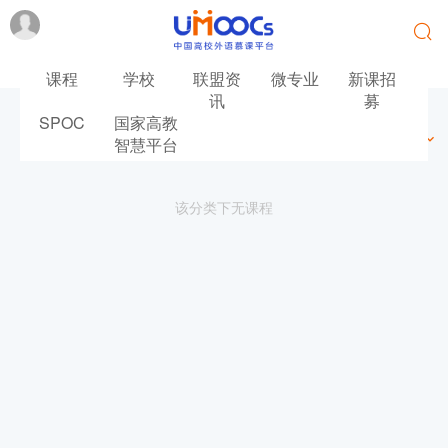
课程
学校
联盟资
微专业
新课招
讯
募
SPOC
国家高教
最新
最热
推荐
筛选
智慧平台
该分类下无课程