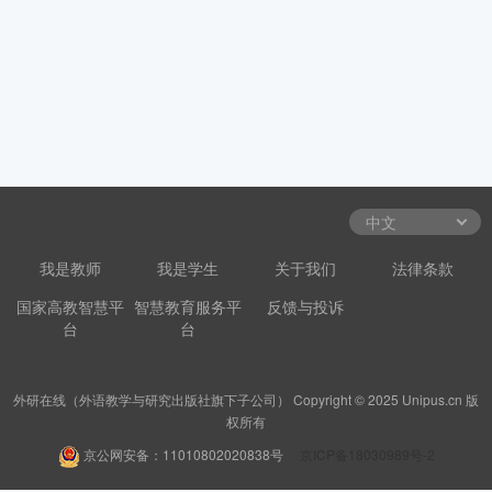
我是教师
我是学生
关于我们
法律条款
国家高教智慧平
智慧教育服务平
反馈与投诉
台
台
外研在线（外语教学与研究出版社旗下子公司） Copyright © 2025 Unipus.cn 版
权所有
京公网安备：11010802020838号
京ICP备18030989号-2