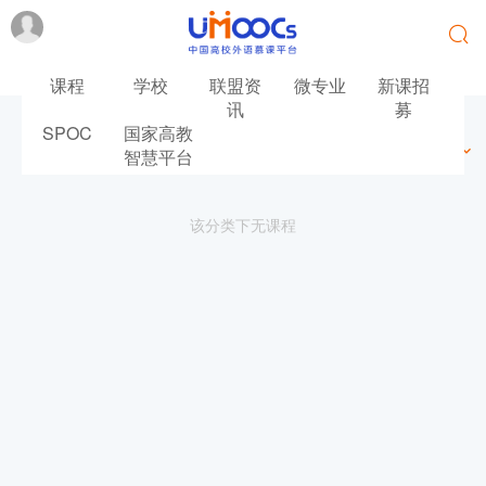
课程
学校
联盟资
微专业
新课招
讯
募
SPOC
国家高教
最新
最热
推荐
筛选
智慧平台
该分类下无课程