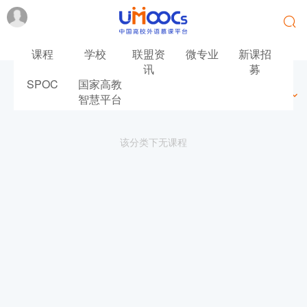
课程
学校
联盟资
微专业
新课招
讯
募
SPOC
国家高教
最新
最热
推荐
筛选
智慧平台
该分类下无课程