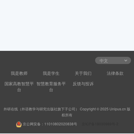
我是教师
我是学生
关于我们
法律条款
国家高教智慧平
智慧教育服务平
反馈与投诉
台
台
外研在线（外语教学与研究出版社旗下子公司） Copyright © 2025 Unipus.cn 版
权所有
京公网安备：11010802020838号
京ICP备18030989号-2