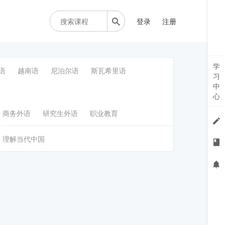
登录
注册
学
语
越南语
尼泊尔语
斯瓦希里语
习
中
心
商务外语
研究生外语
职业教育
理解当代中国