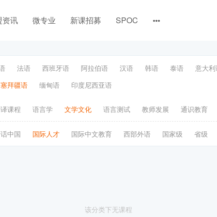
盟资讯
微专业
新课招募
SPOC
语
法语
西班牙语
阿拉伯语
汉语
韩语
泰语
意大利
阿塞拜疆语
缅甸语
印度尼西亚语
翻译课程
语言学
文学文化
语言测试
教师发展
通识教育
语话中国
国际人才
国际中文教育
西部外语
国家级
省级
该分类下无课程