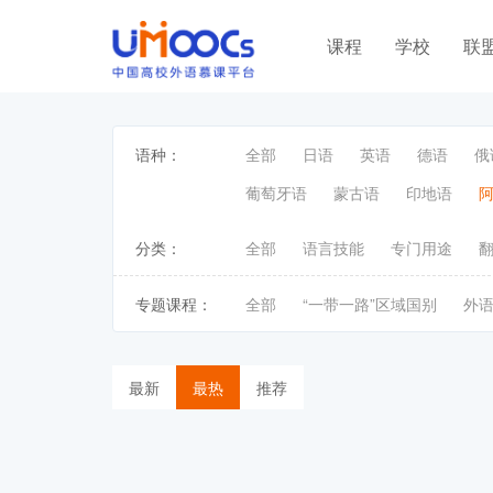
课程
学校
联
语种：
全部
日语
英语
德语
俄
葡萄牙语
蒙古语
印地语
分类：
全部
语言技能
专门用途
专题课程：
全部
“一带一路”区域国别
外
最新
最热
推荐