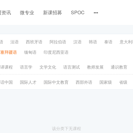
盟资讯
微专业
新课招募
SPOC
语
法语
西班牙语
阿拉伯语
汉语
韩语
泰语
意大利
阿塞拜疆语
缅甸语
印度尼西亚语
翻译课程
语言学
文学文化
语言测试
教师发展
通识教育
语话中国
国际人才
国际中文教育
西部外语
国家级
省级
该分类下无课程