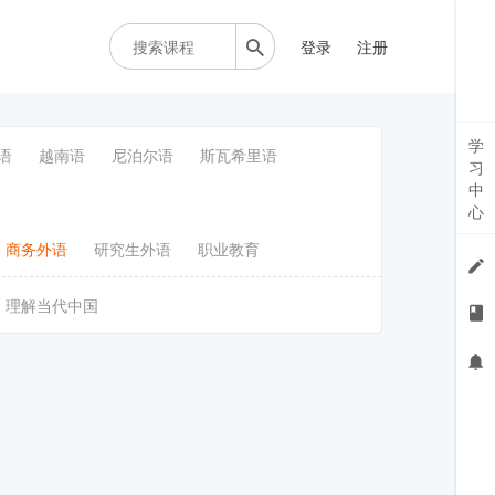
登录
注册
学
语
越南语
尼泊尔语
斯瓦希里语
习
中
心
商务外语
研究生外语
职业教育
理解当代中国