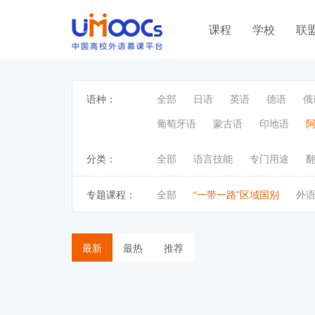
课程
学校
联
语种：
全部
日语
英语
德语
俄
葡萄牙语
蒙古语
印地语
分类：
全部
语言技能
专门用途
专题课程：
全部
“一带一路”区域国别
外
最新
最热
推荐