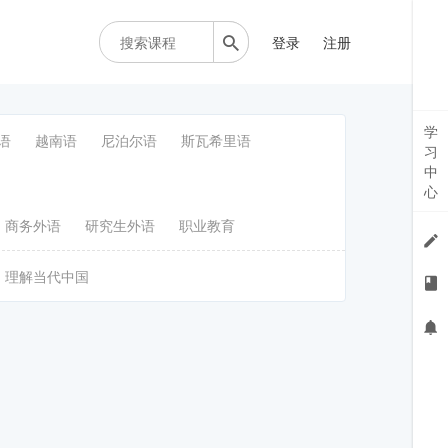
登录
注册
学
语
越南语
尼泊尔语
斯瓦希里语
习
中
心
商务外语
研究生外语
职业教育
理解当代中国