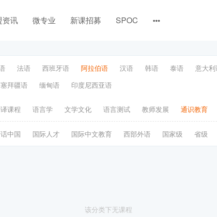
盟资讯
微专业
新课招募
SPOC
语
法语
西班牙语
阿拉伯语
汉语
韩语
泰语
意大利
阿塞拜疆语
缅甸语
印度尼西亚语
翻译课程
语言学
文学文化
语言测试
教师发展
通识教育
语话中国
国际人才
国际中文教育
西部外语
国家级
省级
该分类下无课程