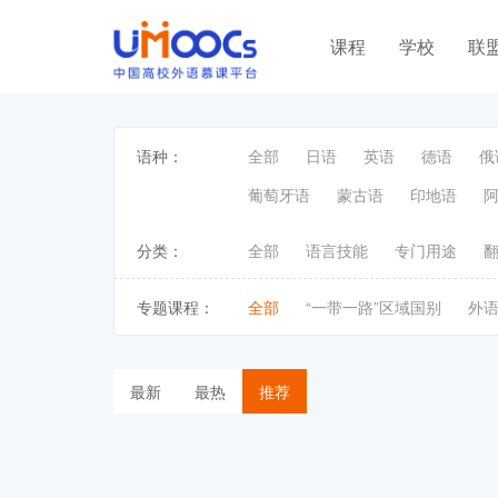
课程
学校
联
语种：
全部
日语
英语
德语
俄
葡萄牙语
蒙古语
印地语
分类：
全部
语言技能
专门用途
专题课程：
全部
“一带一路”区域国别
外
最新
最热
推荐