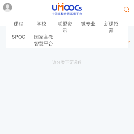
课程
学校
联盟资
微专业
新课招
讯
募
SPOC
国家高教
最新
最热
推荐
筛选
智慧平台
该分类下无课程