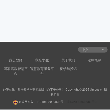
我是教师
我是学生
关于我们
法律条款
国家高教智慧平
智慧教育服务平
反馈与投诉
台
台
外研在线（外语教学与研究出版社旗下子公司） Copyright © 2025 Unipus.cn 版
权所有
京公网安备：11010802020838号
京ICP备18030989号-2