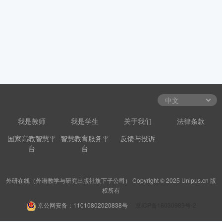
我是教师
我是学生
关于我们
法律条款
国家高教智慧平
智慧教育服务平
反馈与投诉
台
台
外研在线（外语教学与研究出版社旗下子公司） Copyright © 2025 Unipus.cn 版
权所有
京公网安备：11010802020838号
京ICP备18030989号-2