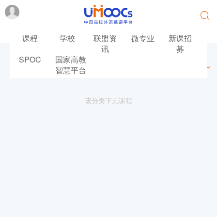
课程
学校
联盟资
微专业
新课招
讯
募
SPOC
国家高教
最新
最热
推荐
筛选
智慧平台
该分类下无课程